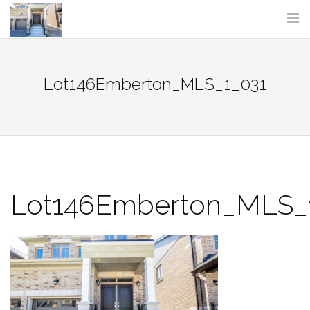
Skip
to
content
Lot146Emberton_MLS_1_031
Lot146Emberton_MLS_