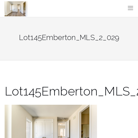
Skip
to
content
Lot145Emberton_MLS_2_029
Lot145Emberton_MLS_