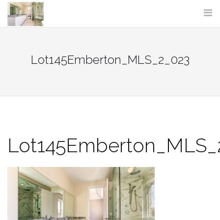
Skip
to
content
Lot145Emberton_MLS_2_023
Lot145Emberton_MLS_