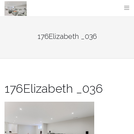
Skip
to
content
176Elizabeth _036
176Elizabeth _036